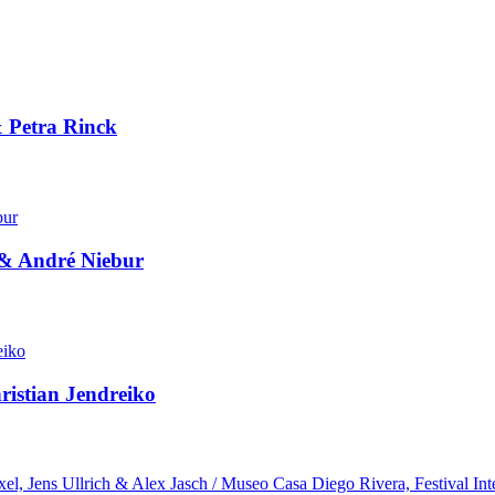
 Petra Rinck
 & André Niebur
ristian Jendreiko